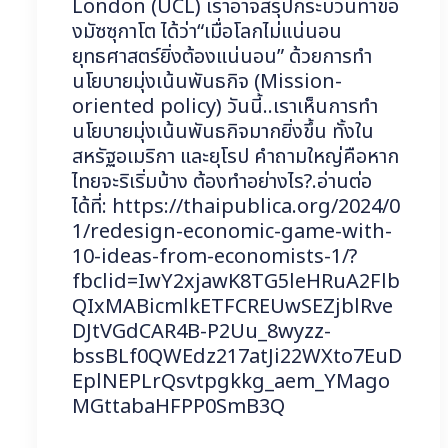
London (UCL) เราอาจสรุปกระบวนท่าขอ
งมัซซุกาโต ได้ว่า“เมื่อโลกไม่แน่นอน
ยุทธศาสตร์ยิ่งต้องแน่นอน” ด้วยการทำ
นโยบายมุ่งเน้นพันธกิจ (Mission-
oriented policy) วันนี้..เราเห็นการทำ
นโยบายมุ่งเน้นพันธกิจมากยิ่งขึ้น ทั้งใน
สหรัฐอเมริกา และยุโรป คำถามใหญ่คือหาก
ไทยจะริเริ่มบ้าง ต้องทำอย่างไร?.อ่านต่อ
ได้ที่: https://thaipublica.org/2024/0
1/redesign-economic-game-with-
10-ideas-from-economists-1/?
fbclid=IwY2xjawK8TG5leHRuA2Flb
QIxMABicmlkETFCREUwSEZjblRve
DJtVGdCAR4B-P2Uu_8wyzz-
bssBLf0QWEdz217atJi22WXto7EuD
EplNEPLrQsvtpgkkg_aem_YMago
MGttabaHFPP0SmB3Q